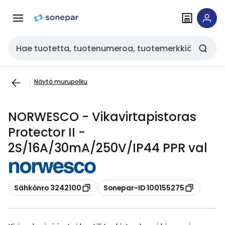
Siirry
Siirry
navigointiin
sisältöön
Haku
Näytä murupolku
NORWESCO - Vikavirtapistoras
Protector II -
2S/16A/30mA/250V/IP44 PPR val
Kopioi
Kopioi
Sähkönro 3242100
Sonepar-ID 100155275