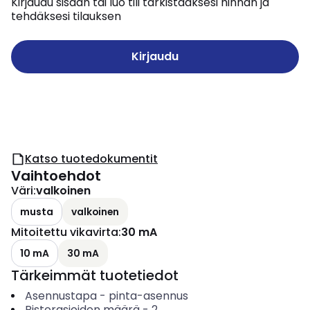
Kirjaudu sisään tai luo tili tarkistaaksesi hinnan ja
tehdäksesi tilauksen
Kirjaudu
Katso tuotedokumentit
Vaihtoehdot
Väri
:
valkoinen
musta
valkoinen
Mitoitettu vikavirta
:
30 mA
10 mA
30 mA
Tärkeimmät tuotetiedot
Asennustapa
-
pinta-asennus
Pistorasioiden määrä
-
2