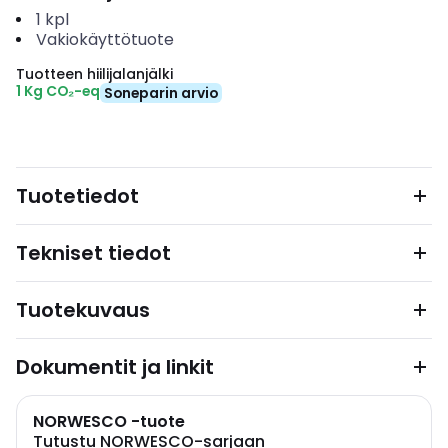
1
kpl
Vakiokäyttötuote
Tuotteen hiilijalanjälki
1 Kg CO₂-eq
Soneparin arvio
Tuotetiedot
Tekniset tiedot
Tuotekuvaus
Dokumentit ja linkit
NORWESCO -tuote
Tutustu NORWESCO-sarjaan