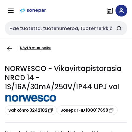
Siirry
Siirry
navigointiin
sisältöön
Haku
Näytä murupolku
NORWESCO - Vikavirtapistorasia
NRCD 14 -
1S/16A/30mA/250V/IP44 UPJ val
Kopioi
Kopioi
Sähkönro 3242102
Sonepar-ID 100017698