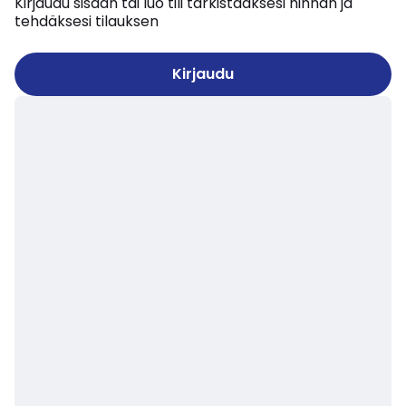
Kirjaudu sisään tai luo tili tarkistaaksesi hinnan ja
tehdäksesi tilauksen
Kirjaudu