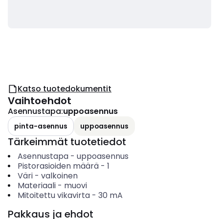
Katso tuotedokumentit
Vaihtoehdot
Asennustapa
:
uppoasennus
pinta-asennus
uppoasennus
Tärkeimmät tuotetiedot
Asennustapa
-
uppoasennus
Pistorasioiden määrä
-
1
Väri
-
valkoinen
Materiaali
-
muovi
Mitoitettu vikavirta
-
30
mA
Pakkaus ja ehdot