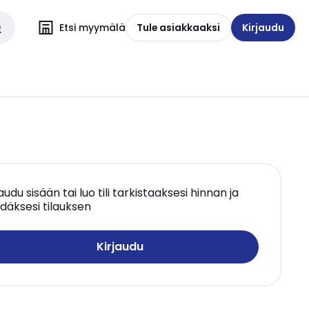
Etsi myymälä
Tule asiakkaaksi
Kirjaudu
jaudu sisään tai luo tili tarkistaaksesi hinnan ja
däksesi tilauksen
Kirjaudu