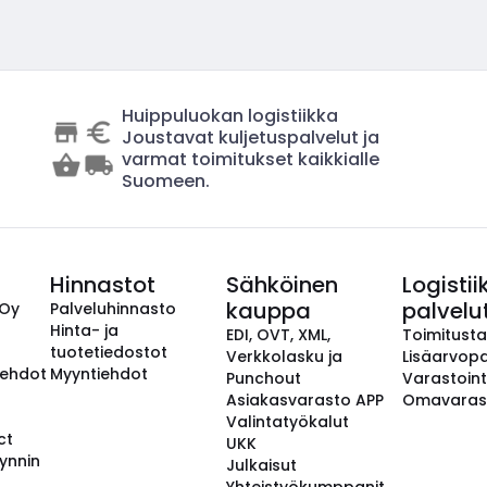
Huippuluokan logistiikka
Joustavat kuljetuspalvelut ja
varmat toimitukset kaikkialle
Suomeen.
Hinnastot
Sähköinen
Logistii
kauppa
palvelu
 Oy
Palveluhinnasto
Hinta- ja
EDI, OVT, XML,
Toimitust
tuotetiedostot
Verkkolasku ja
Lisäarvopa
aehdot
Myyntiehdot
Punchout
Varastoint
Asiakasvarasto APP
Omavaras
Valintatyökalut
ct
UKK
ynnin
Julkaisut