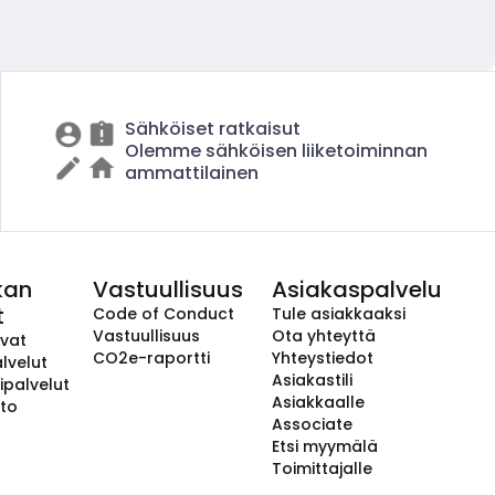
Sähköiset ratkaisut
Olemme sähköisen liiketoiminnan
ammattilainen
kan
Vastuullisuus
Asiakaspalvelu
t
Code of Conduct
Tule asiakkaaksi
Vastuullisuus
Ota yhteyttä
avat
CO2e-raportti
Yhteystiedot
lvelut
Asiakastili
ipalvelut
Asiakkaalle
to
Associate
Etsi myymälä
Toimittajalle