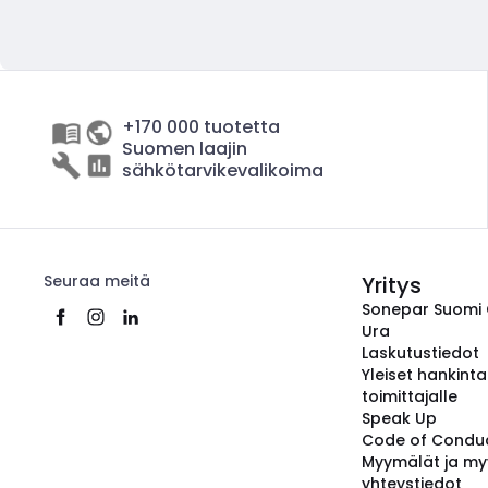
+170 000 tuotetta
Suomen laajin
sähkötarvikevalikoima
Seuraa meitä
Yritys
Sonepar Suomi
Ura
Laskutustiedot
Yleiset hankint
toimittajalle
Speak Up
Code of Condu
Myymälät ja my
yhteystiedot