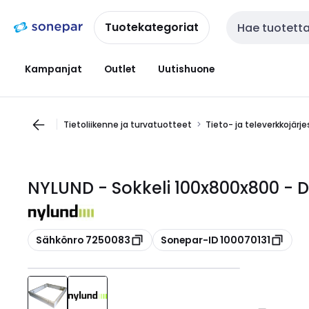
Siirry
Siirry
navigointiin
sisältöön
Tuotekategoriat
Haku
Kampanjat
Outlet
Uutishuone
Tietoliikenne ja turvatuotteet
Tieto- ja televerkkojärj
NYLUND - Sokkeli 100x800x800 -
Kopioi
Kopioi
Sähkönro 7250083
Sonepar-ID 100070131