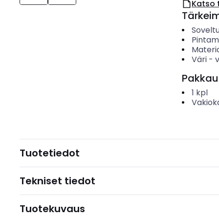
Katso 
Tärkei
Soveltu
Pintama
Materia
Väri
-
Pakkau
1
kpl
Vakiok
Tuotetiedot
Tekniset tiedot
Tuotekuvaus