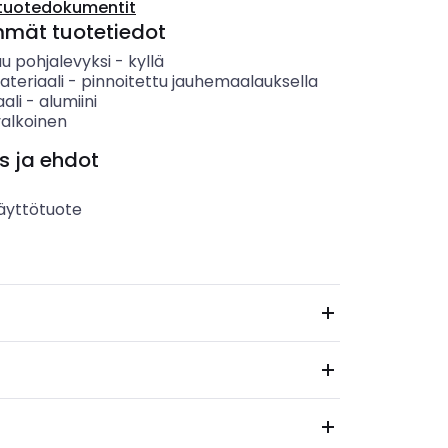
tuotedokumentit
mmät tuotetiedot
u pohjalevyksi
-
kyllä
teriaali
-
pinnoitettu jauhemaalauksella
ali
-
alumiini
valkoinen
s ja ehdot
äyttötuote