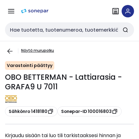
Siirry
Siirry
navigointiin
sisältöön
Haku
Näytä murupolku
Varastointi päättyy
OBO BETTERMAN - Lattiarasia -
GRAFA9 U 7011
Kopioi
Kopioi
Sähkönro 1418180
Sonepar-ID 100016803
Kirjaudu sisään tai luo tili tarkistaaksesi hinnan ja