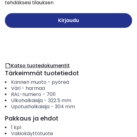
tehdäksesi tilauksen
Kirjaudu
Katso tuotedokumentit
Tärkeimmät tuotetiedot
Kannen muoto
-
pyöreä
Väri
-
harmaa
RAL-numero
-
7011
Ulkohalkaisija
-
322.5
mm
Upotushalkaisija
-
304
mm
Pakkaus ja ehdot
1
kpl
Vakiokäyttötuote