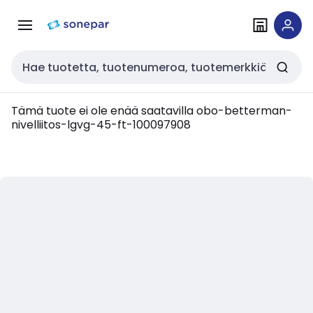
Siirry
Siirry
navigointiin
sisältöön
Haku
Tämä tuote ei ole enää saatavilla
obo-betterman-
nivelliitos-lgvg-45-ft-100097908