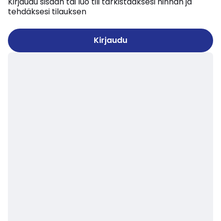
Kirjaudu sisään tai luo tili tarkistaaksesi hinnan ja
tehdäksesi tilauksen
Kirjaudu