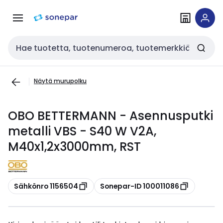
Siirry
Siirry
navigointiin
sisältöön
Haku
Näytä murupolku
OBO BETTERMANN - Asennusputki
metalli VBS - S40 W V2A,
M40x1,2x3000mm, RST
Kopioi
Kopioi
Sähkönro 1156504
Sonepar-ID 100011086