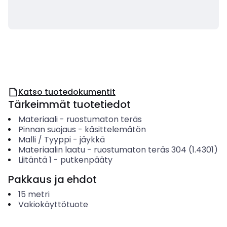
Katso tuotedokumentit
Tärkeimmät tuotetiedot
Materiaali
-
ruostumaton teräs
Pinnan suojaus
-
käsittelemätön
Malli / Tyyppi
-
jäykkä
Materiaalin laatu
-
ruostumaton teräs 304 (1.4301)
Liitäntä 1
-
putkenpääty
Pakkaus ja ehdot
15
metri
Vakiokäyttötuote