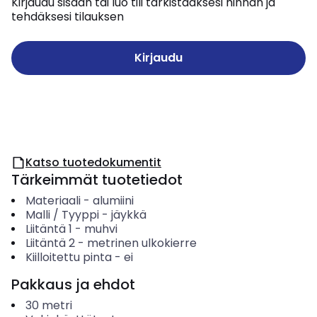
Kirjaudu sisään tai luo tili tarkistaaksesi hinnan ja
tehdäksesi tilauksen
Kirjaudu
Katso tuotedokumentit
Tärkeimmät tuotetiedot
Materiaali
-
alumiini
Malli / Tyyppi
-
jäykkä
Liitäntä 1
-
muhvi
Liitäntä 2
-
metrinen ulkokierre
Kiilloitettu pinta
-
ei
Pakkaus ja ehdot
30
metri