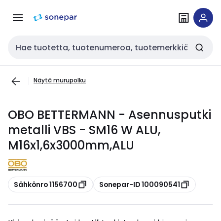
Siirry
Siirry
navigointiin
sisältöön
Haku
Näytä murupolku
OBO BETTERMANN - Asennusputki
metalli VBS - SM16 W ALU,
M16x1,6x3000mm,ALU
Kopioi
Kopioi
Sähkönro 1156700
Sonepar-ID 100090541