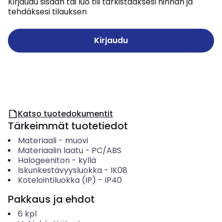
Kirjaudu sisään tai luo tili tarkistaaksesi hinnan ja
tehdäksesi tilauksen
Kirjaudu
Katso tuotedokumentit
Tärkeimmät tuotetiedot
Materiaali
-
muovi
Materiaalin laatu
-
PC/ABS
Halogeeniton
-
kyllä
Iskunkestävyysluokka
-
IK08
Kotelointiluokka (IP)
-
IP40
Pakkaus ja ehdot
6
kpl