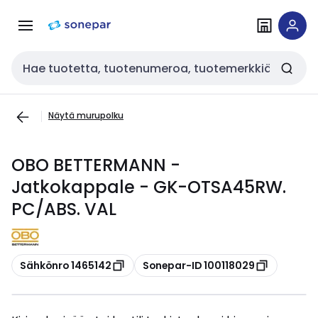
Siirry
Siirry
navigointiin
sisältöön
Haku
Näytä murupolku
OBO BETTERMANN -
Jatkokappale - GK-OTSA45RW.
PC/ABS. VAL
Kopioi
Kopioi
Sähkönro 1465142
Sonepar-ID 100118029