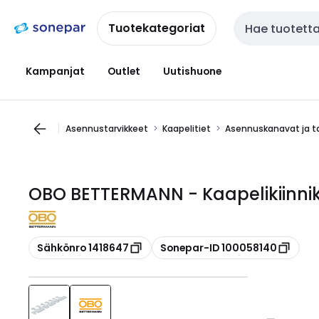
Siirry
Siirry
navigointiin
sisältöön
Tuotekategoriat
Haku
Kampanjat
Outlet
Uutishuone
Asennustarvikkeet
Kaapelitiet
Asennuskanavat ja ta
OBO BETTERMANN - Kaapelikiinnike
Kopioi
Kopioi
Sähkönro 1418647
Sonepar-ID 100058140