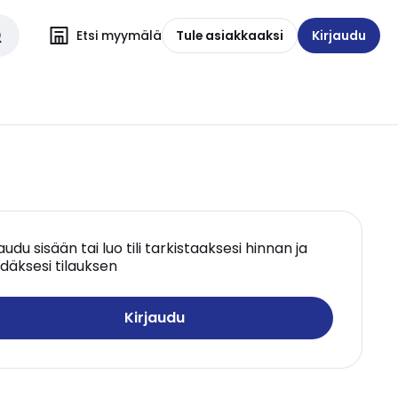
Etsi myymälä
Tule asiakkaaksi
Kirjaudu
jaudu sisään tai luo tili tarkistaaksesi hinnan ja
däksesi tilauksen
Kirjaudu