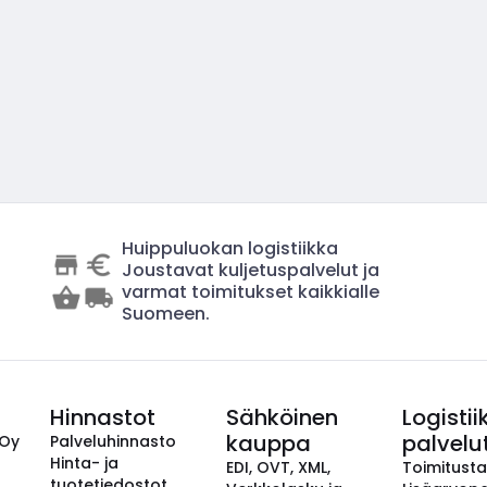
Huippuluokan logistiikka
Joustavat kuljetuspalvelut ja
varmat toimitukset kaikkialle
Suomeen.
Hinnastot
Sähköinen
Logistii
kauppa
palvelu
 Oy
Palveluhinnasto
Hinta- ja
EDI, OVT, XML,
Toimitust
tuotetiedostot