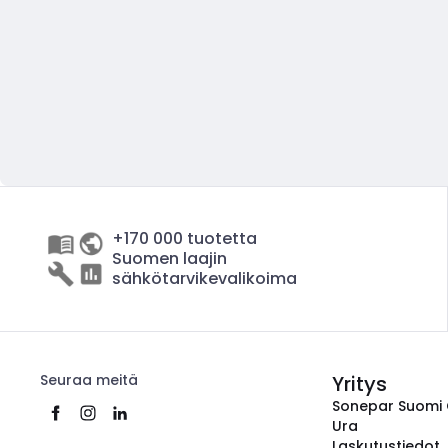
+170 000 tuotetta
Suomen laajin
sähkötarvikevalikoima
Seuraa meitä
Yritys
Sonepar Suomi
Ura
Laskutustiedot