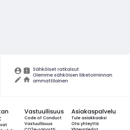
Sähköiset ratkaisut
Olemme sähköisen liiketoiminnan
ammattilainen
kan
Vastuullisuus
Asiakaspalvelu
t
Code of Conduct
Tule asiakkaaksi
Vastuullisuus
Ota yhteyttä
avat
CO2e-raportti
Yhteystiedot