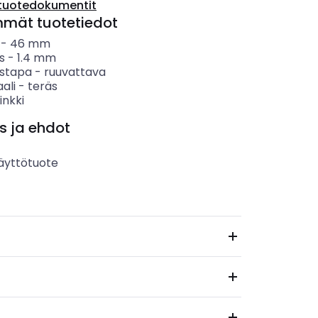
tuotedokumentit
mmät tuotetiedot
-
46
mm
s
-
1.4
mm
ystapa
-
ruuvattava
ali
-
teräs
inkki
s ja ehdot
äyttötuote