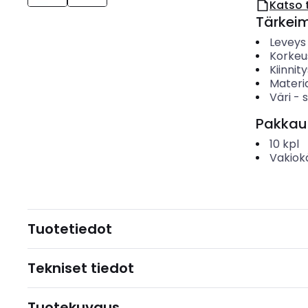
Katso 
Tärkei
Leveys
Korkeu
Kiinnit
Materia
Väri
-
s
Pakkau
10
kpl
Vakiok
Tuotetiedot
Tekniset tiedot
Tuotekuvaus