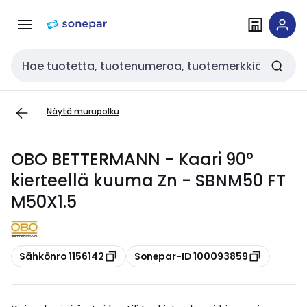
Siirry
Siirry
navigointiin
sisältöön
Haku
Näytä murupolku
OBO BETTERMANN - Kaari 90°
kierteellä kuuma Zn - SBNM50 FT
M50X1.5
Kopioi
Kopioi
Sähkönro 1156142
Sonepar-ID 100093859