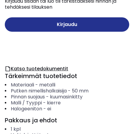
Kirjaudu sisään tai luo tili tarkistaaksesi hinnan ja
tehdäksesi tilauksen
Kirjaudu
Katso tuotedokumentit
Tärkeimmät tuotetiedot
Materiaali
-
metalli
Putken nimellishalkaisija
-
50
mm
Pinnan suojaus
-
kuumasinkitty
Malli / Tyyppi
-
kierre
Halogeeniton
-
ei
Pakkaus ja ehdot
1
kpl