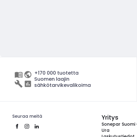
+170 000 tuotetta
Suomen laajin
sähkötarvikevalikoima
Seuraa meitä
Yritys
Sonepar Suomi
Ura
Laskutustiedot