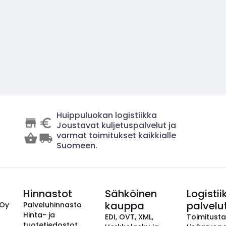
Huippuluokan logistiikka
Joustavat kuljetuspalvelut ja
varmat toimitukset kaikkialle
Suomeen.
Hinnastot
Sähköinen
Logistii
kauppa
palvelu
 Oy
Palveluhinnasto
Hinta- ja
EDI, OVT, XML,
Toimitust
tuotetiedostot