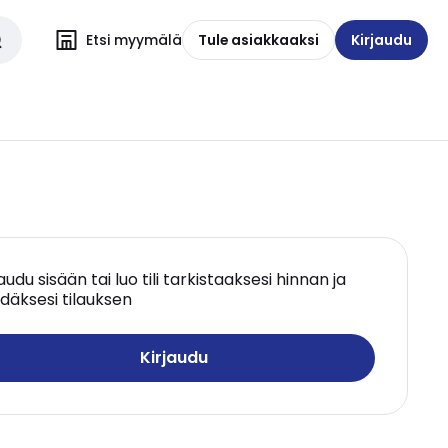
Etsi myymälä
Tule asiakkaaksi
Kirjaudu
jaudu sisään tai luo tili tarkistaaksesi hinnan ja
däksesi tilauksen
Kirjaudu