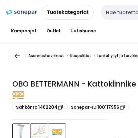
Siirry
Siirry
navigointiin
sisältöön
Tuotekategoriat
Haku
Kampanjat
Outlet
Uutishuone
Asennustarvikkeet
Kaapelitiet
Lankahyllyt ja tarvikk
OBO BETTERMANN - Kattokiinnike 
Kopioi
Kopioi
Sähkönro 1462204
Sonepar-ID 100117956