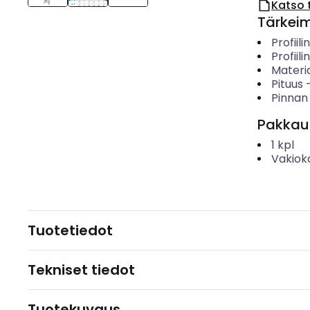
Katso 
Tärkei
Profiili
Profiil
Materia
Pituus
Pinnan
Pakkau
1
kpl
Vakiok
Tuotetiedot
Tekniset tiedot
Tuotekuvaus