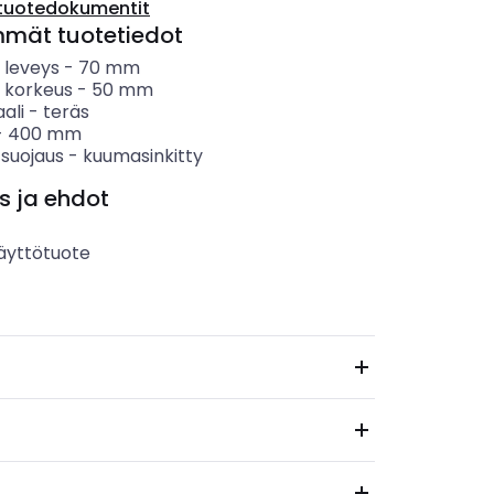
tuotedokumentit
mmät tuotetiedot
n leveys
-
70
mm
in korkeus
-
50
mm
ali
-
teräs
-
400
mm
 suojaus
-
kuumasinkitty
s ja ehdot
äyttötuote