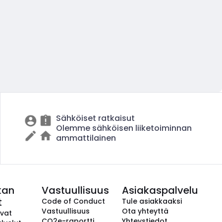
Sähköiset ratkaisut
Olemme sähköisen liiketoiminnan
ammattilainen
kan
Vastuullisuus
Asiakaspalvelu
t
Code of Conduct
Tule asiakkaaksi
Vastuullisuus
Ota yhteyttä
avat
CO2e-raportti
Yhteystiedot