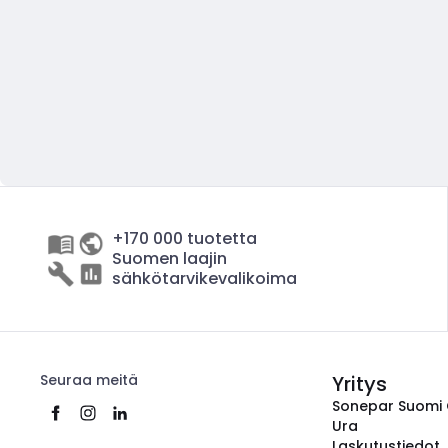
+170 000 tuotetta
Suomen laajin
sähkötarvikevalikoima
Seuraa meitä
Yritys
Sonepar Suomi
Ura
Laskutustiedot