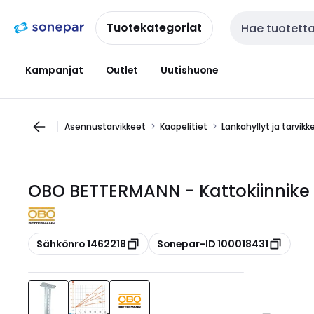
Siirry
Siirry
navigointiin
sisältöön
Tuotekategoriat
Haku
Kampanjat
Outlet
Uutishuone
Asennustarvikkeet
Kaapelitiet
Lankahyllyt ja tarvikk
OBO BETTERMANN - Kattokiinnike 
Kopioi
Kopioi
Sähkönro 1462218
Sonepar-ID 100018431