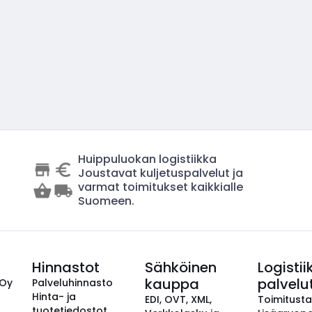
Huippuluokan logistiikka
Joustavat kuljetuspalvelut ja
varmat toimitukset kaikkialle
Suomeen.
Hinnastot
Sähköinen
Logistii
kauppa
palvelu
 Oy
Palveluhinnasto
Hinta- ja
EDI, OVT, XML,
Toimitust
tuotetiedostot