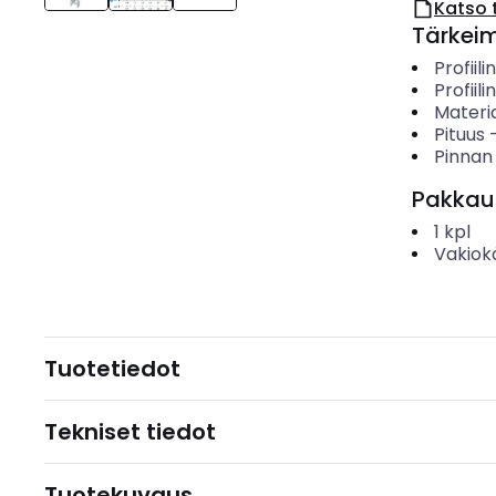
Katso 
Tärkei
Profiili
Profiil
Materia
Pituus
Pinnan
Pakkau
1
kpl
Vakiok
Tuotetiedot
Tekniset tiedot
Tuotekuvaus