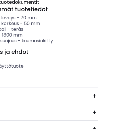
tuotedokumentit
mmät tuotetiedot
n leveys
-
70
mm
in korkeus
-
50
mm
ali
-
teräs
-
1800
mm
 suojaus
-
kuumasinkitty
s ja ehdot
äyttötuote