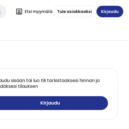
Etsi myymälä
Tule asiakkaaksi
Kirjaudu
jaudu sisään tai luo tili tarkistaaksesi hinnan ja
däksesi tilauksen
Kirjaudu