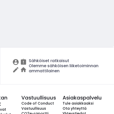
Sähköiset ratkaisut
Olemme sähköisen liiketoiminnan
ammattilainen
kan
Vastuullisuus
Asiakaspalvelu
t
Code of Conduct
Tule asiakkaaksi
Vastuullisuus
Ota yhteyttä
avat
CO2e-raportti
Yhteystiedot