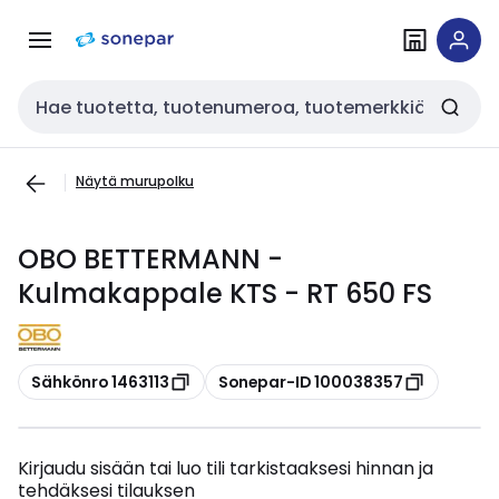
Siirry
Siirry
navigointiin
sisältöön
Haku
Näytä murupolku
OBO BETTERMANN -
Kulmakappale KTS - RT 650 FS
Kopioi
Kopioi
Sähkönro 1463113
Sonepar-ID 100038357
Kirjaudu sisään tai luo tili tarkistaaksesi hinnan ja
tehdäksesi tilauksen