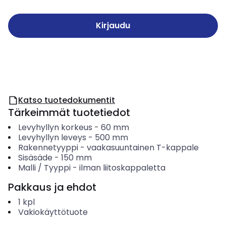
Kirjaudu
Katso tuotedokumentit
Tärkeimmät tuotetiedot
Levyhyllyn korkeus
-
60
mm
Levyhyllyn leveys
-
500
mm
Rakennetyyppi
-
vaakasuuntainen T-kappale
Sisäsäde
-
150
mm
Malli / Tyyppi
-
ilman liitoskappaletta
Pakkaus ja ehdot
1
kpl
Vakiokäyttötuote