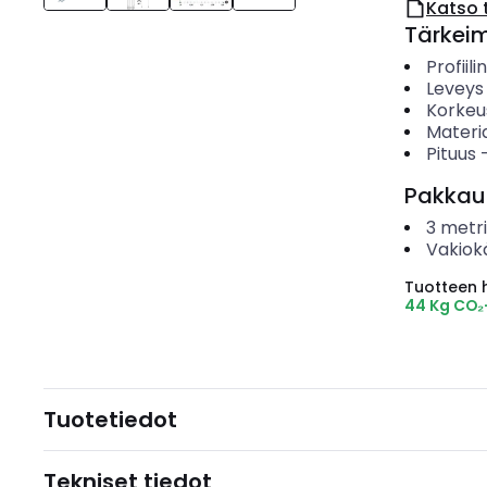
Katso 
Tärkei
Profiil
Leveys
Korkeu
Materia
Pituus
Pakkau
3
metri
Vakiok
Tuotteen hi
44 Kg CO₂
Tuotetiedot
Tekniset tiedot