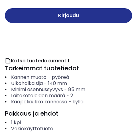
Kirjaudu
Katso tuotedokumentit
Tärkeimmät tuotetiedot
Kannen muoto
-
pyöreä
Ulkohalkaisija
-
140
mm
Minimi asennussyvyys
-
85
mm
Laitekoteloiden määrä
-
2
Kaapeliaukko kannessa
-
kyllä
Pakkaus ja ehdot
1
kpl
Vakiokäyttötuote