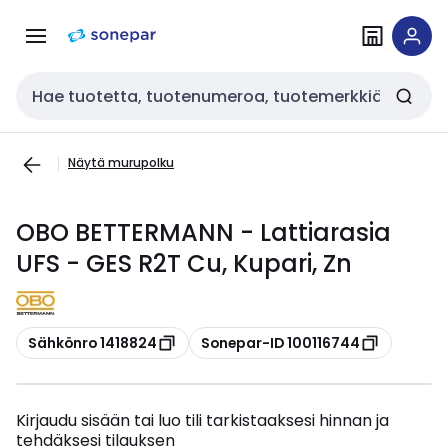
Siirry
Siirry
navigointiin
sisältöön
Haku
Näytä murupolku
OBO BETTERMANN - Lattiarasia
UFS - GES R2T Cu, Kupari, Zn
Kopioi
Kopioi
Sähkönro 1418824
Sonepar-ID 100116744
Kirjaudu sisään tai luo tili tarkistaaksesi hinnan ja
tehdäksesi tilauksen