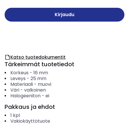
Kirjaudu
Katso tuotedokumentit
Tärkeimmät tuotetiedot
Korkeus
-
16
mm
Leveys
-
25
mm
Materiaali
-
muovi
Väri
-
valkoinen
Halogeeniton
-
ei
Pakkaus ja ehdot
1
kpl
Vakiokäyttötuote