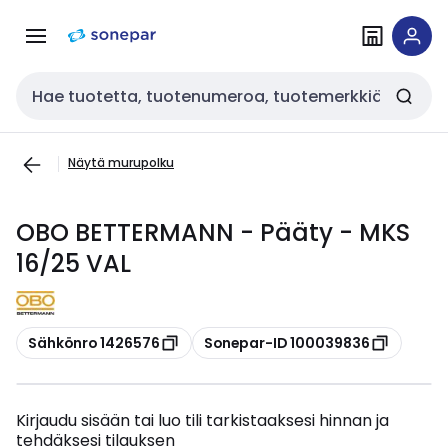
Siirry
Siirry
navigointiin
sisältöön
Haku
Näytä murupolku
OBO BETTERMANN - Pääty - MKS
16/25 VAL
Kopioi
Kopioi
Sähkönro 1426576
Sonepar-ID 100039836
Kirjaudu sisään tai luo tili tarkistaaksesi hinnan ja
tehdäksesi tilauksen