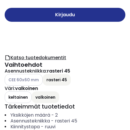
Kirjaudu
Katso tuotedokumentit
Vaihtoehdot
Asennustekniikka
:
rasteri 45
Katso käytettävissä olevat vaihtoehdot
CEE 60x60 mm
rasteri 45
Väri
:
valkoinen
keltainen
valkoinen
Tärkeimmät tuotetiedot
Yksikköjen määrä
-
2
Asennustekniikka
-
rasteri 45
Kiinnitystapa
-
ruuvi