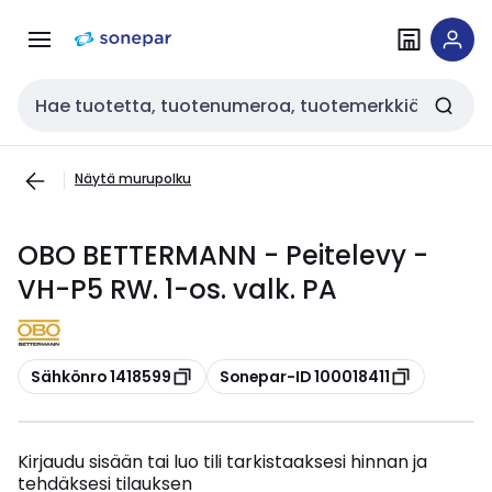
Siirry
Siirry
navigointiin
sisältöön
Haku
Näytä murupolku
OBO BETTERMANN - Peitelevy -
VH-P5 RW. 1-os. valk. PA
Kopioi
Kopioi
Sähkönro 1418599
Sonepar-ID 100018411
Kirjaudu sisään tai luo tili tarkistaaksesi hinnan ja
tehdäksesi tilauksen