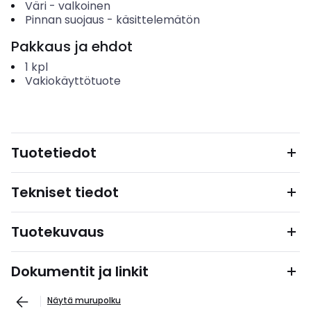
Väri
-
valkoinen
Pinnan suojaus
-
käsittelemätön
Pakkaus ja ehdot
1
kpl
Vakiokäyttötuote
Tuotetiedot
Tekniset tiedot
Tuotekuvaus
Dokumentit ja linkit
Näytä murupolku