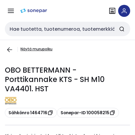
Siirry
Siirry
navigointiin
sisältöön
Haku
Näytä murupolku
OBO BETTERMANN -
Porttikannake KTS - SH M10
VA4401. HST
Kopioi
Kopioi
Sähkönro 1464716
Sonepar-ID 100058215