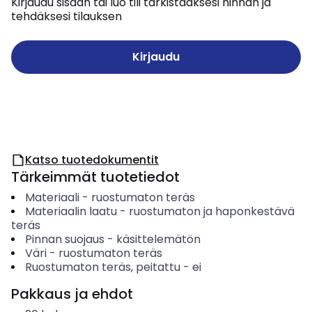
Kirjaudu sisään tai luo tili tarkistaaksesi hinnan ja
tehdäksesi tilauksen
Kirjaudu
Katso tuotedokumentit
Tärkeimmät tuotetiedot
Materiaali
-
ruostumaton teräs
Materiaalin laatu
-
ruostumaton ja haponkestävä
teräs
Pinnan suojaus
-
käsittelemätön
Väri
-
ruostumaton teräs
Ruostumaton teräs, peitattu
-
ei
Pakkaus ja ehdot