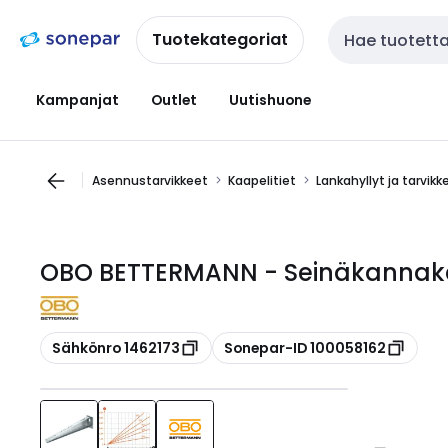
Siirry
Siirry
navigointiin
sisältöön
Tuotekategoriat
Haku
Kampanjat
Outlet
Uutishuone
Asennustarvikkeet
Kaapelitiet
Lankahyllyt ja tarvikk
OBO BETTERMANN - Seinäkannake K
Kopioi
Kopioi
Sähkönro 1462173
Sonepar-ID 100058162