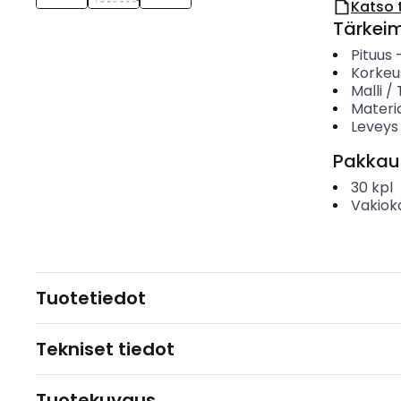
Katso 
Tärkei
Pituus
Korkeu
Malli /
Materia
Leveys
Pakkau
30
kpl
Vakiok
Tuotetiedot
Tekniset tiedot
Tuotekuvaus