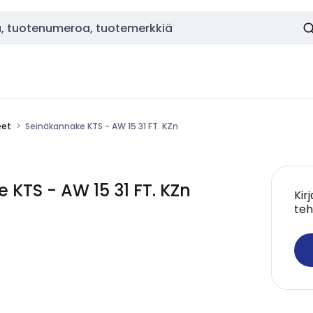
eet
Seinäkannake KTS - AW 15 31 FT. KZn
TS - AW 15 31 FT. KZn
Kir
teh