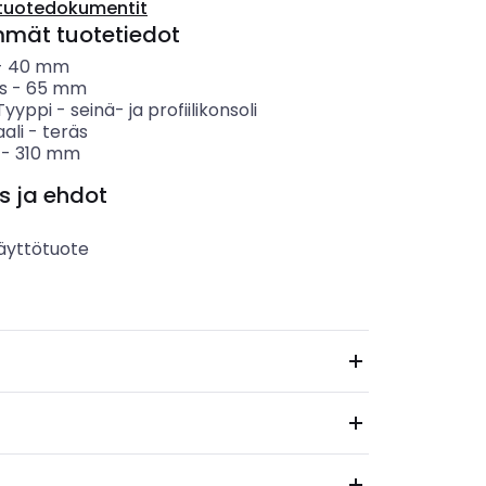
tuotedokumentit
mmät tuotetiedot
-
40
mm
s
-
65
mm
 Tyyppi
-
seinä- ja profiilikonsoli
ali
-
teräs
-
310
mm
s ja ehdot
äyttötuote