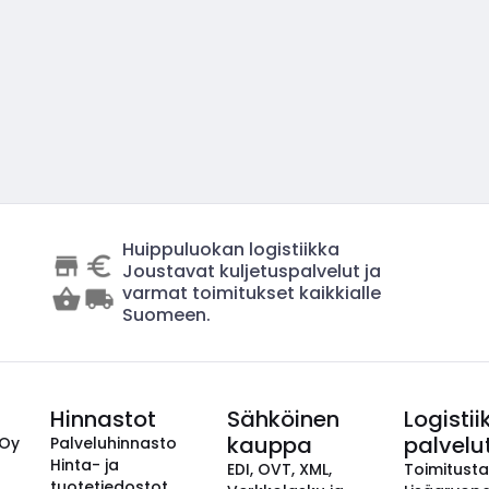
Huippuluokan logistiikka
Joustavat kuljetuspalvelut ja
varmat toimitukset kaikkialle
Suomeen.
Hinnastot
Sähköinen
Logistii
kauppa
palvelu
 Oy
Palveluhinnasto
Hinta- ja
EDI, OVT, XML,
Toimitust
tuotetiedostot