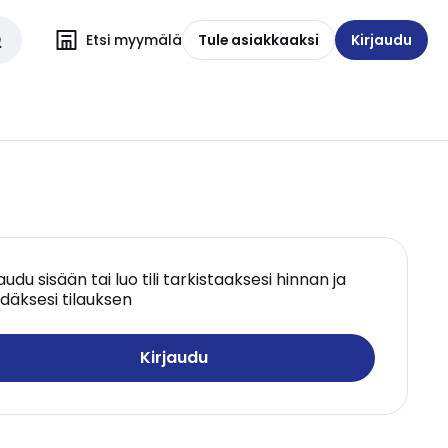
Etsi myymälä
Tule asiakkaaksi
Kirjaudu
jaudu sisään tai luo tili tarkistaaksesi hinnan ja
däksesi tilauksen
Kirjaudu