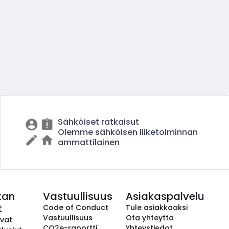
Sähköiset ratkaisut
Olemme sähköisen liiketoiminnan
ammattilainen
kan
Vastuullisuus
Asiakaspalvelu
t
Code of Conduct
Tule asiakkaaksi
Vastuullisuus
Ota yhteyttä
avat
CO2e-raportti
Yhteystiedot