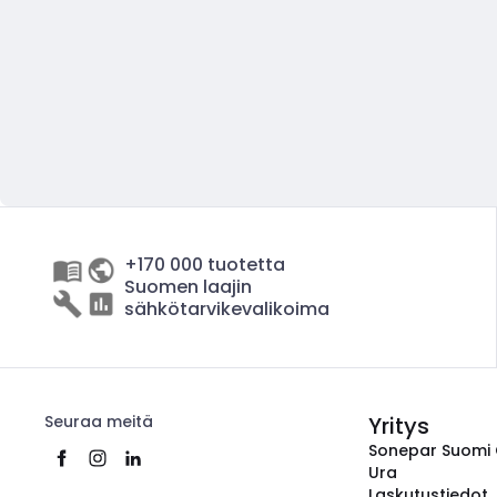
+170 000 tuotetta
Suomen laajin
sähkötarvikevalikoima
Seuraa meitä
Yritys
Sonepar Suomi
Ura
Laskutustiedot