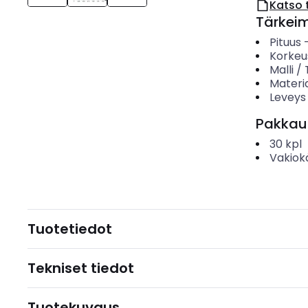
Katso 
Tärkei
Pituus
Korkeu
Malli /
Materia
Leveys
Pakkau
30
kpl
Vakiok
Tuotetiedot
Tekniset tiedot
Tuotekuvaus