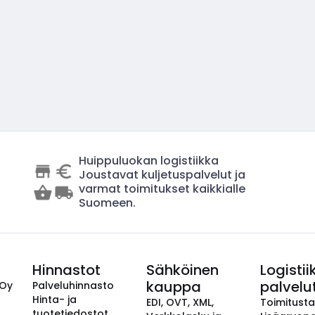
Huippuluokan logistiikka
Joustavat kuljetuspalvelut ja
varmat toimitukset kaikkialle
Suomeen.
Hinnastot
Sähköinen
Logistii
kauppa
palvelu
 Oy
Palveluhinnasto
Hinta- ja
EDI, OVT, XML,
Toimitust
tuotetiedostot