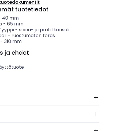
tuotedokumentit
mmät tuotetiedot
-
40
mm
s
-
65
mm
 Tyyppi
-
seinä- ja profiilikonsoli
ali
-
ruostumaton teräs
-
310
mm
s ja ehdot
äyttötuote