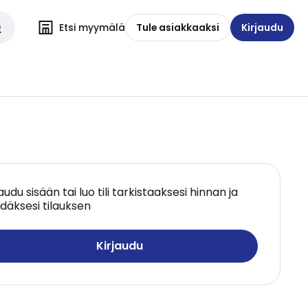
Etsi myymälä
Tule asiakkaaksi
Kirjaudu
jaudu sisään tai luo tili tarkistaaksesi hinnan ja
däksesi tilauksen
Kirjaudu