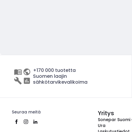
+170 000 tuotetta
Suomen laajin
sähkötarvikevalikoima
Seuraa meitä
Yritys
Sonepar Suomi
Ura
Laskutustiedot