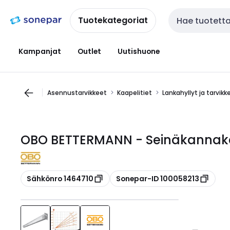
Siirry
Siirry
navigointiin
sisältöön
Tuotekategoriat
Haku
Kampanjat
Outlet
Uutishuone
Asennustarvikkeet
Kaapelitiet
Lankahyllyt ja tarvikk
OBO BETTERMANN - Seinäkannake 
Kopioi
Kopioi
Sähkönro 1464710
Sonepar-ID 100058213