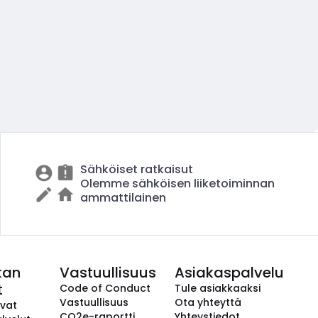
Sähköiset ratkaisut
Olemme sähköisen liiketoiminnan
ammattilainen
kan
Vastuullisuus
Asiakaspalvelu
t
Code of Conduct
Tule asiakkaaksi
Vastuullisuus
Ota yhteyttä
avat
CO2e-raportti
Yhteystiedot