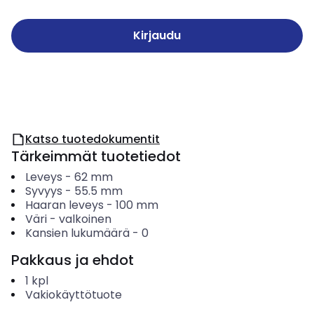
Kirjaudu
Katso tuotedokumentit
Tärkeimmät tuotetiedot
Leveys
-
62
mm
Syvyys
-
55.5
mm
Haaran leveys
-
100
mm
Väri
-
valkoinen
Kansien lukumäärä
-
0
Pakkaus ja ehdot
1
kpl
Vakiokäyttötuote