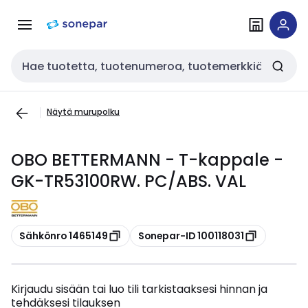
Siirry
Siirry
navigointiin
sisältöön
Haku
Näytä murupolku
OBO BETTERMANN - T-kappale -
GK-TR53100RW. PC/ABS. VAL
Kopioi
Kopioi
Sähkönro 1465149
Sonepar-ID 100118031
Kirjaudu sisään tai luo tili tarkistaaksesi hinnan ja
tehdäksesi tilauksen