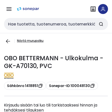
Siirry
Siirry
navigointiin
sisältöön
Haku
Näytä murupolku
OBO BETTERMANN - Ulkokulma -
GK-A70130, PVC
Kopioi
Kopioi
Sähkönro 1418851
Sonepar-ID 100048130
Kirjaudu sisään tai luo tili tarkistaaksesi hinnan ja
tehdäksesi tilauksen