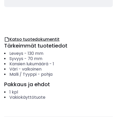
Katso tuotedokumentit
Tärkeimmät tuotetiedot
Leveys
-
130
mm
Syvyys
-
70
mm
Kansien lukumäärä
-
1
Väri
-
valkoinen
Malli / Tyyppi
-
pohja
Pakkaus ja ehdot
1
kpl
Vakiokäyttötuote