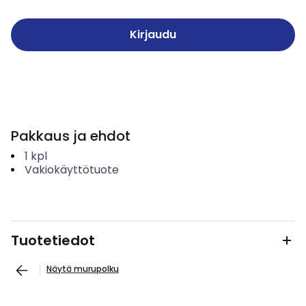
Kirjaudu
Pakkaus ja ehdot
1
kpl
Vakiokäyttötuote
Tuotetiedot
Näytä murupolku