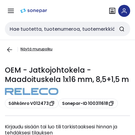
Siirry
Siirry
navigointiin
sisältöön
Haku
Näytä murupolku
OEM - Jatkojohtokela -
Maadoituskela 1x16 mm, 8,5+1,5 m
Kopioi
Kopioi
Sähkönro V012473
Sonepar-ID 100311618
Kirjaudu sisään tai luo tili tarkistaaksesi hinnan ja
tehdäksesi tilauksen