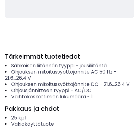
Tärkeimmät tuotetiedot
Sähköisen liitännän tyyppi
-
jousiliitäntä
Ohjauksen mitoitussyöttöjännite AC 50 Hz
-
21.6...26.4
V
Ohjauksen mitoitussyöttöjännite DC
-
21.6...26.4
V
Ohjausjännitteen tyyppi
-
AC/DC
Vaihtokoskettimien lukumäärä
-
1
Pakkaus ja ehdot
25
kpl
Vakiokäyttötuote