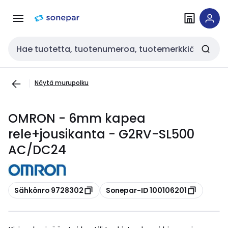
Siirry
Siirry
navigointiin
sisältöön
Haku
Näytä murupolku
OMRON - 6mm kapea
rele+jousikanta - G2RV-SL500
AC/DC24
Kopioi
Kopioi
Sähkönro 9728302
Sonepar-ID 100106201