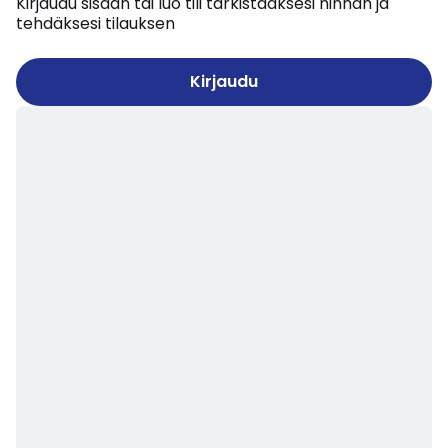
Kirjaudu sisään tai luo tili tarkistaaksesi hinnan ja
tehdäksesi tilauksen
Kirjaudu