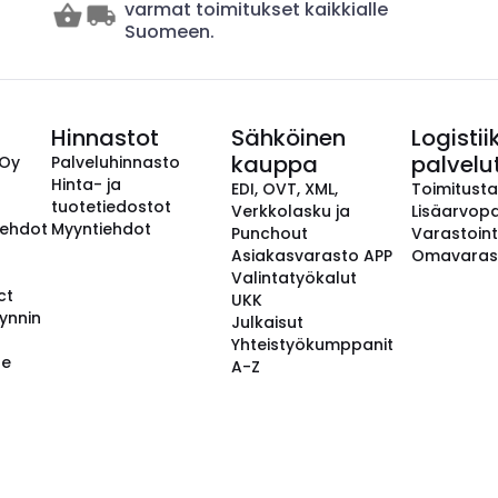
varmat toimitukset kaikkialle
Suomeen.
Hinnastot
Sähköinen
Logistii
kauppa
palvelu
 Oy
Palveluhinnasto
Hinta- ja
EDI, OVT, XML,
Toimitust
tuotetiedostot
Verkkolasku ja
Lisäarvopa
aehdot
Myyntiehdot
Punchout
Varastoint
Asiakasvarasto APP
Omavaras
Valintatyökalut
ct
UKK
ynnin
Julkaisut
Yhteistyökumppanit
se
A-Z