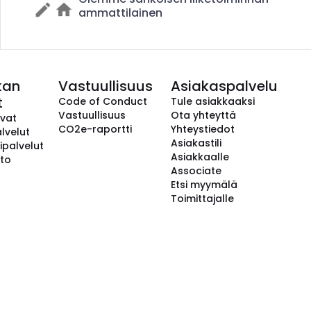
ammattilainen
kan
Vastuullisuus
Asiakaspalvelu
t
Code of Conduct
Tule asiakkaaksi
Vastuullisuus
Ota yhteyttä
avat
CO2e-raportti
Yhteystiedot
lvelut
Asiakastili
ipalvelut
Asiakkaalle
to
Associate
Etsi myymälä
Toimittajalle