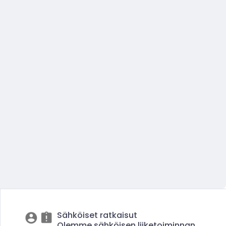
Sähköiset ratkaisut
Olemme sähköisen liiketoiminnan