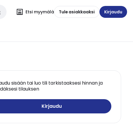
Etsi myymälä
Tule asiakkaaksi
Kirjaudu
jaudu sisään tai luo tili tarkistaaksesi hinnan ja
däksesi tilauksen
Kirjaudu