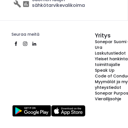
sähkötarvikevalikoima
Seuraa meitä
Yritys
Sonepar Suomi
Ura
Laskutustiedot
Yleiset hankint
toimittajalle
Speak Up
Code of Condu
Myymälät ja my
yhteystiedot
Sonepar Purpo
Vierailijaohje