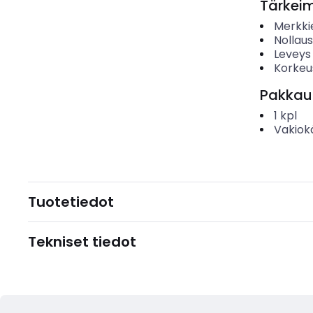
Tärkei
Merkki
Nollau
Leveys
Korkeu
Pakkau
1
kpl
Vakiok
Tuotetiedot
Tekniset tiedot