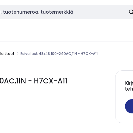
laitteet
Esivallask 48x48,100-240AC,11N - H7CX-A11
0AC,11N - H7CX-A11
Kir
teh