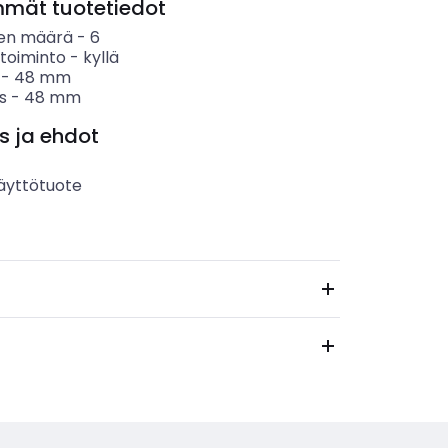
mmät tuotetiedot
en määrä
-
6
stoiminto
-
kyllä
-
48
mm
s
-
48
mm
s ja ehdot
äyttötuote