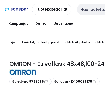
Siirry
Siirry
navigointiin
sisältöön
Tuotekategoriat
Haku
Kampanjat
Outlet
Uutishuone
Työkalut, mittarit ja paristot
Mittarit ja laskurit
Mitta
OMRON - Esivallask 48x48,100-24
Kopioi
Kopioi
Sähkönro 9728286
Sonepar-ID 100086179