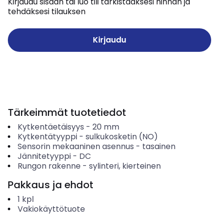
Kirjaudu sisään tai luo tili tarkistaaksesi hinnan ja
tehdäksesi tilauksen
Kirjaudu
Tärkeimmät tuotetiedot
Kytkentäetäisyys
-
20
mm
Kytkentätyyppi
-
sulkukosketin (NO)
Sensorin mekaaninen asennus
-
tasainen
Jännitetyyppi
-
DC
Rungon rakenne
-
sylinteri, kierteinen
Pakkaus ja ehdot
1
kpl
Vakiokäyttötuote