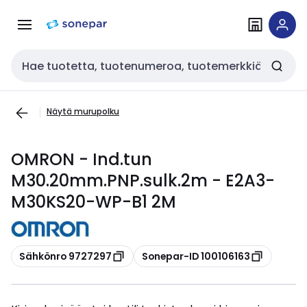
Siirry
Siirry
navigointiin
sisältöön
Haku
Näytä murupolku
OMRON - Ind.tun
M30.20mm.PNP.sulk.2m - E2A3-
M30KS20-WP-B1 2M
Kopioi
Kopioi
Sähkönro 9727297
Sonepar-ID 100106163