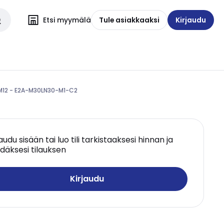
Etsi myymälä
Tule asiakkaaksi
Kirjaudu
M12 - E2A-M30LN30-M1-C2
jaudu sisään tai luo tili tarkistaaksesi hinnan ja
däksesi tilauksen
Kirjaudu