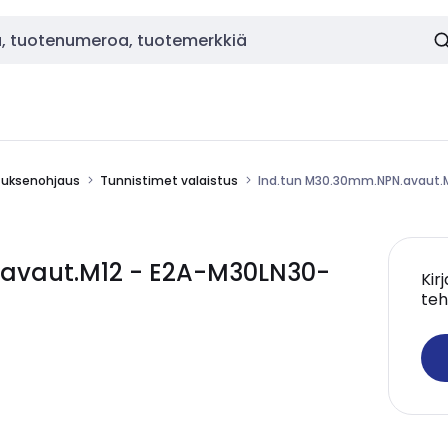
stuksenohjaus
Tunnistimet valaistus
Ind.tun M30.30mm.NPN.avaut.
avaut.M12 - E2A-M30LN30-
Kir
teh