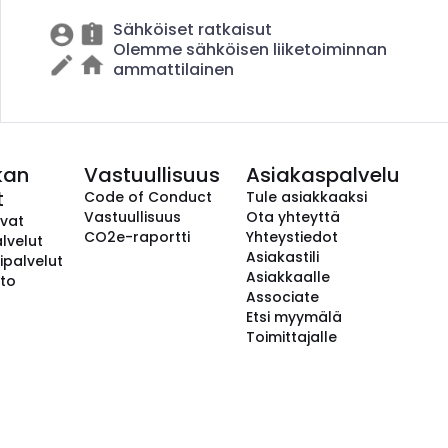
Sähköiset ratkaisut
Olemme sähköisen liiketoiminnan
ammattilainen
kan
Vastuullisuus
Asiakaspalvelu
t
Code of Conduct
Tule asiakkaaksi
Vastuullisuus
Ota yhteyttä
avat
CO2e-raportti
Yhteystiedot
lvelut
Asiakastili
ipalvelut
Asiakkaalle
to
Associate
Etsi myymälä
Toimittajalle