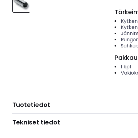
Tärkei
Kytken
Kytken
Jännit
Rungon
Sähköis
Pakkau
1
kpl
Vakiok
Tuotetiedot
Tekniset tiedot