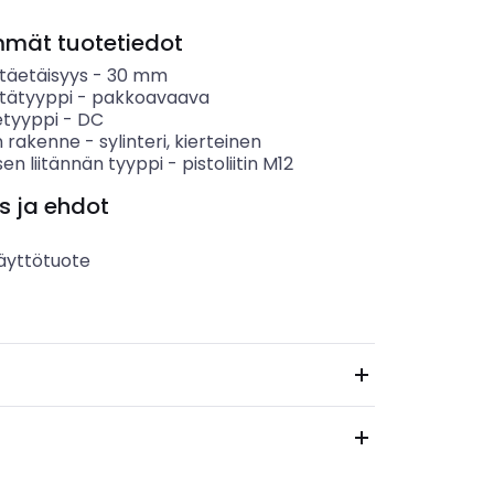
mmät tuotetiedot
täetäisyys
-
30
mm
tätyyppi
-
pakkoavaava
etyyppi
-
DC
 rakenne
-
sylinteri, kierteinen
en liitännän tyyppi
-
pistoliitin M12
s ja ehdot
äyttötuote