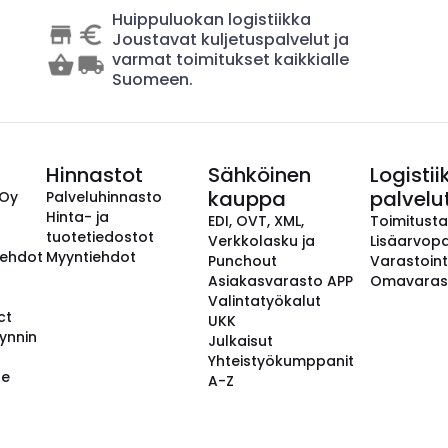
Huippuluokan logistiikka
Joustavat kuljetuspalvelut ja
varmat toimitukset kaikkialle
Suomeen.
Hinnastot
Sähköinen
Logistii
kauppa
palvelu
 Oy
Palveluhinnasto
Hinta- ja
EDI, OVT, XML,
Toimitust
tuotetiedostot
Verkkolasku ja
Lisäarvopa
aehdot
Myyntiehdot
Punchout
Varastoint
Asiakasvarasto APP
Omavaras
Valintatyökalut
ct
UKK
ynnin
Julkaisut
Yhteistyökumppanit
se
A-Z