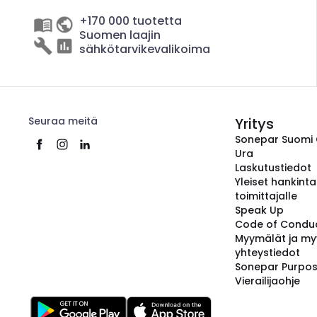
+170 000 tuotetta
Suomen laajin
sähkötarvikevalikoima
Seuraa meitä
Yritys
Sonepar Suomi
Ura
Laskutustiedot
Yleiset hankint
toimittajalle
Speak Up
Code of Condu
Myymälät ja my
yhteystiedot
Sonepar Purpo
Vierailijaohje