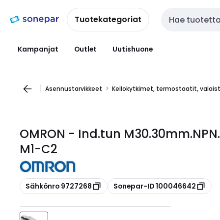
Siirry
Siirry
navigointiin
sisältöön
Tuotekategoriat
Haku
Kampanjat
Outlet
Uutishuone
Asennustarvikkeet
Kellokytkimet, termostaatit, valai
OMRON - Ind.tun M30.30mm.NPN.
M1-C2
Kopioi
Kopioi
Sähkönro 9727268
Sonepar-ID 100046642