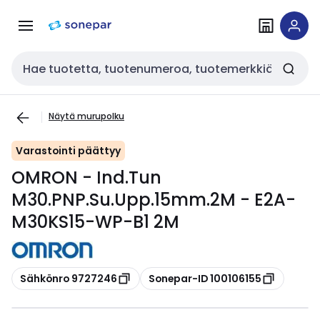
Siirry
Siirry
navigointiin
sisältöön
Haku
Näytä murupolku
Varastointi päättyy
OMRON - Ind.Tun
M30.PNP.Su.Upp.15mm.2M - E2A-
M30KS15-WP-B1 2M
Kopioi
Kopioi
Sähkönro 9727246
Sonepar-ID 100106155