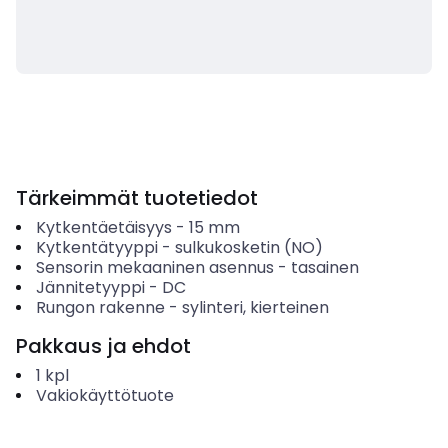
Tärkeimmät tuotetiedot
Kytkentäetäisyys
-
15
mm
Kytkentätyyppi
-
sulkukosketin (NO)
Sensorin mekaaninen asennus
-
tasainen
Jännitetyyppi
-
DC
Rungon rakenne
-
sylinteri, kierteinen
Pakkaus ja ehdot
1
kpl
Vakiokäyttötuote