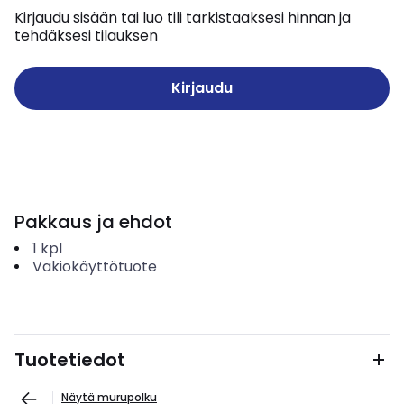
Kirjaudu sisään tai luo tili tarkistaaksesi hinnan ja
tehdäksesi tilauksen
Kirjaudu
Pakkaus ja ehdot
1
kpl
Vakiokäyttötuote
Tuotetiedot
Näytä murupolku