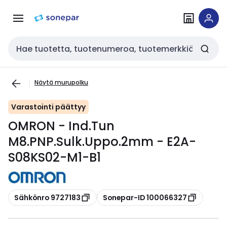
Siirry
Siirry
navigointiin
sisältöön
Haku
Näytä murupolku
Varastointi päättyy
OMRON - Ind.Tun
M8.PNP.Sulk.Uppo.2mm - E2A-
S08KS02-M1-B1
Kopioi
Kopioi
Sähkönro 9727183
Sonepar-ID 100066327