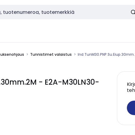
stuksenohjaus
Tunnistimet valaistus
Ind.TunM30.PNP.Su.Eiup.30mm
p.30mm.2M - E2A-M30LN30-
Kir
teh