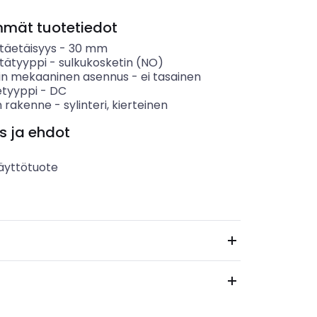
mmät tuotetiedot
täetäisyys
-
30
mm
tätyyppi
-
sulkukosketin (NO)
in mekaaninen asennus
-
ei tasainen
etyyppi
-
DC
 rakenne
-
sylinteri, kierteinen
s ja ehdot
äyttötuote