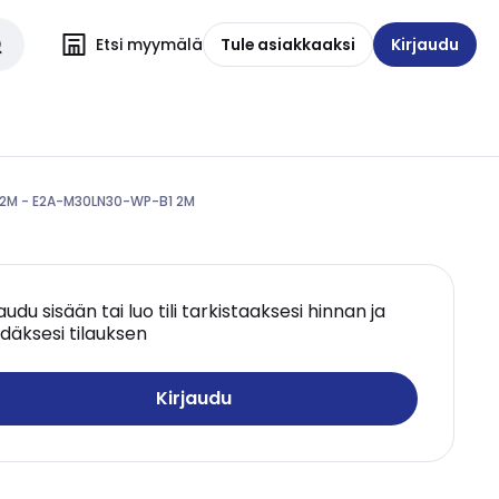
Etsi myymälä
Tule asiakkaaksi
Kirjaudu
.2M - E2A-M30LN30-WP-B1 2M
jaudu sisään tai luo tili tarkistaaksesi hinnan ja
däksesi tilauksen
Kirjaudu