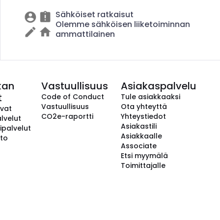
Sähköiset ratkaisut
Olemme sähköisen liiketoiminnan
ammattilainen
kan
Vastuullisuus
Asiakaspalvelu
t
Code of Conduct
Tule asiakkaaksi
Vastuullisuus
Ota yhteyttä
avat
CO2e-raportti
Yhteystiedot
lvelut
Asiakastili
ipalvelut
Asiakkaalle
to
Associate
Etsi myymälä
Toimittajalle