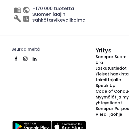
+170 000 tuotetta
Suomen laajin
sähkötarvikevalikoima
Seuraa meitä
Yritys
Sonepar Suomi
Ura
Laskutustiedot
Yleiset hankint
toimittajalle
Speak Up
Code of Condu
Myymälät ja my
yhteystiedot
Sonepar Purpo
Vierailijaohje