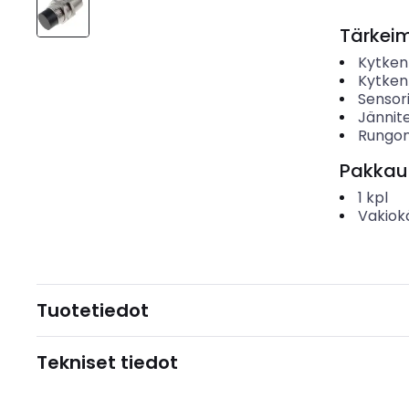
Tärkei
Kytken
Kytken
Sensor
Jännit
Rungon
Pakkau
1
kpl
Vakiok
Tuotetiedot
Tekniset tiedot