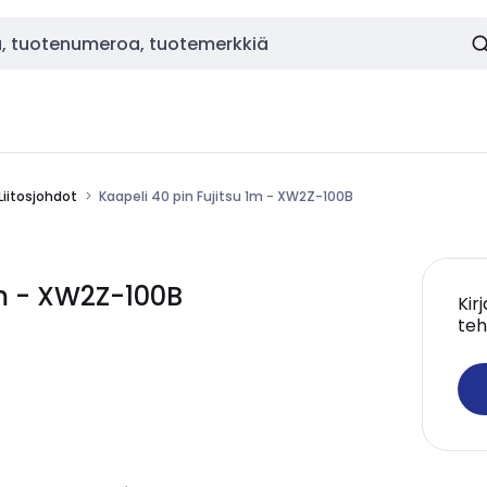
Liitosjohdot
Kaapeli 40 pin Fujitsu 1m - XW2Z-100B
1m - XW2Z-100B
Kir
teh