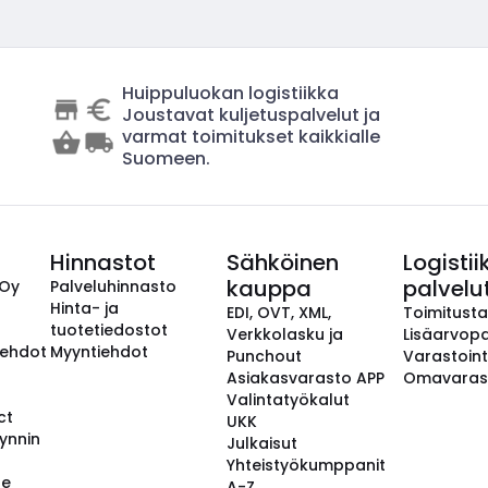
Huippuluokan logistiikka
Joustavat kuljetuspalvelut ja
varmat toimitukset kaikkialle
Suomeen.
Hinnastot
Sähköinen
Logistii
kauppa
palvelu
 Oy
Palveluhinnasto
Hinta- ja
EDI, OVT, XML,
Toimitust
tuotetiedostot
Verkkolasku ja
Lisäarvopa
aehdot
Myyntiehdot
Punchout
Varastoint
Asiakasvarasto APP
Omavaras
Valintatyökalut
ct
UKK
ynnin
Julkaisut
Yhteistyökumppanit
se
A-Z