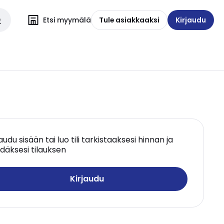
Etsi myymälä
Tule asiakkaaksi
Kirjaudu
jaudu sisään tai luo tili tarkistaaksesi hinnan ja
däksesi tilauksen
Kirjaudu