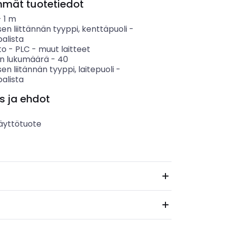
mmät tuotetiedot
-
1
m
en liittännän tyyppi, kenttäpuoli
-
palista
to
-
PLC - muut laitteet
n lukumäärä
-
40
en liitännän tyyppi, laitepuoli
-
palista
s ja ehdot
äyttötuote