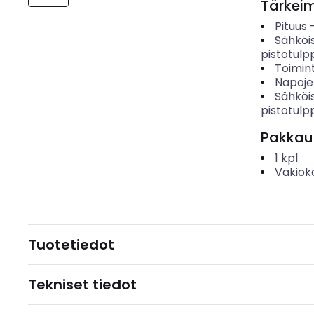
Tärkei
Pituus
Sähköis
pistotulp
Toimin
Napoje
Sähköis
pistotulp
Pakkau
1
kpl
Vakiok
Tuotetiedot
Tekniset tiedot