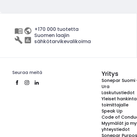
+170 000 tuotetta
Suomen laajin
sähkötarvikevalikoima
Seuraa meitä
Yritys
Sonepar Suomi
Ura
Laskutustiedot
Yleiset hankint
toimittajalle
Speak Up
Code of Condu
Myymälät ja my
yhteystiedot
Sonepar Purpo