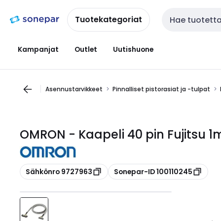
Siirry
Siirry
navigointiin
sisältöön
Tuotekategoriat
Haku
Kampanjat
Outlet
Uutishuone
Asennustarvikkeet
Pinnalliset pistorasiat ja -tulpat
OMRON - Kaapeli 40 pin Fujitsu 
Kopioi
Kopioi
Sähkönro 9727963
Sonepar-ID 100110245