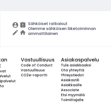
Sähköiset ratkaisut
Olemme sähköisen liiketoiminnan
ammattilainen
kan
Vastuullisuus
Asiakaspalvelu
t
Code of Conduct
Tule asiakkaaksi
Vastuullisuus
Ota yhteyttä
avat
CO2e-raportti
Yhteystiedot
lvelut
Asiakastili
ipalvelut
Asiakkaalle
to
Associate
Etsi myymälä
Toimittajalle