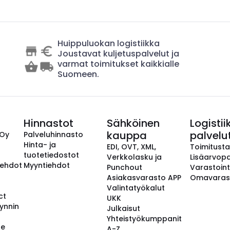
Huippuluokan logistiikka
Joustavat kuljetuspalvelut ja
varmat toimitukset kaikkialle
Suomeen.
Hinnastot
Sähköinen
Logistii
kauppa
palvelu
 Oy
Palveluhinnasto
Hinta- ja
EDI, OVT, XML,
Toimitust
tuotetiedostot
Verkkolasku ja
Lisäarvopa
aehdot
Myyntiehdot
Punchout
Varastoint
Asiakasvarasto APP
Omavaras
Valintatyökalut
ct
UKK
ynnin
Julkaisut
Yhteistyökumppanit
se
A-Z