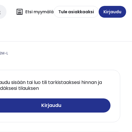
Etsi myymälä
Tule asiakkaaksi
Kirjaudu
42M-L
jaudu sisään tai luo tili tarkistaaksesi hinnan ja
däksesi tilauksen
Kirjaudu