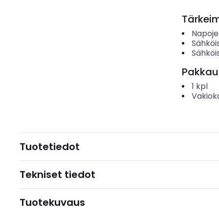
Tärkei
Napoje
Sähköis
Sähköis
Pakkau
1
kpl
Vakiok
Tuotetiedot
Tekniset tiedot
Tuotekuvaus