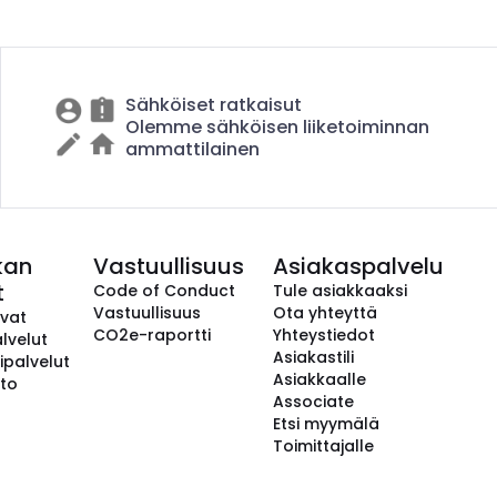
Sähköiset ratkaisut
Olemme sähköisen liiketoiminnan
ammattilainen
kan
Vastuullisuus
Asiakaspalvelu
t
Code of Conduct
Tule asiakkaaksi
Vastuullisuus
Ota yhteyttä
avat
CO2e-raportti
Yhteystiedot
lvelut
Asiakastili
ipalvelut
Asiakkaalle
to
Associate
Etsi myymälä
Toimittajalle