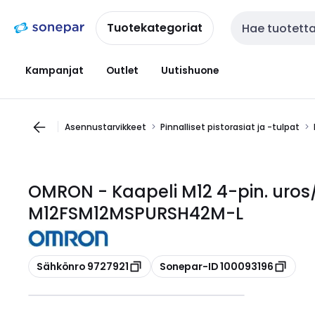
Siirry
Siirry
navigointiin
sisältöön
Tuotekategoriat
Haku
Kampanjat
Outlet
Uutishuone
Asennustarvikkeet
Pinnalliset pistorasiat ja -tulpat
OMRON - Kaapeli M12 4-pin. uros
M12FSM12MSPURSH42M-L
Kopioi
Kopioi
Sähkönro 9727921
Sonepar-ID 100093196