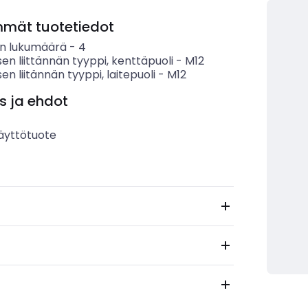
mmät tuotetiedot
n lukumäärä
-
4
en liittännän tyyppi, kenttäpuoli
-
M12
en liitännän tyyppi, laitepuoli
-
M12
s ja ehdot
äyttötuote