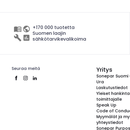
+170 000 tuotetta
Suomen laajin
sähkötarvikevalikoima
Seuraa meitä
Yritys
Sonepar Suomi
Ura
Laskutustiedot
Yleiset hankint
toimittajalle
Speak Up
Code of Condu
Myymälät ja my
yhteystiedot
Sonepar Purpo