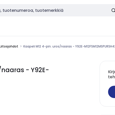
Liitosjohdot
Kaapeli M12 4-pin. uros/naaras - Y92E-M12FSM12MSPURSH
/naaras - Y92E-
Kir
teh