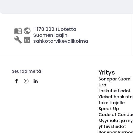
+170 000 tuotetta
Suomen laajin
sähkötarvikevalikoima
Seuraa meitä
Yritys
Sonepar Suomi
Ura
Laskutustiedot
Yleiset hankint
toimittajalle
Speak Up
Code of Condu
Myymälät ja my
yhteystiedot
Sonepar Purpo