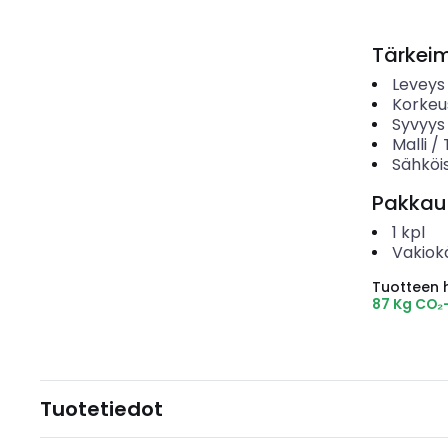
Tärkei
Leveys
Korkeu
Syvyys
Malli /
Sähköis
Pakkau
1
kpl
Vakiok
Tuotteen hi
87 Kg CO₂
Tuotetiedot