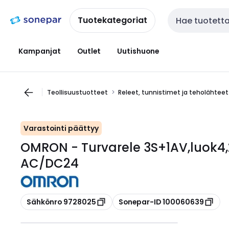
Siirry
Siirry
navigointiin
sisältöön
Tuotekategoriat
Haku
Kampanjat
Outlet
Uutishuone
Teollisuustuotteet
Releet, tunnistimet ja teholähteet
Varastointi päättyy
OMRON - Turvarele 3S+1AV,luok4
AC/DC24
Kopioi
Kopioi
Sähkönro 9728025
Sonepar-ID 100060639