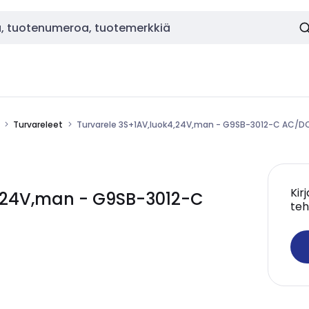
Turvareleet
Turvarele 3S+1AV,luok4,24V,man - G9SB-3012-C AC/D
Kir
,24V,man - G9SB-3012-C
teh