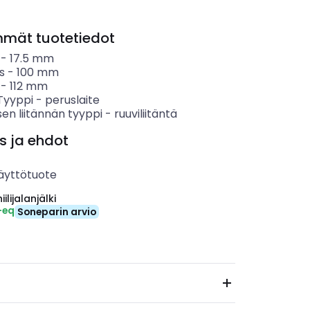
mmät tuotetiedot
-
17.5
mm
s
-
100
mm
-
112
mm
 Tyyppi
-
peruslaite
en liitännän tyyppi
-
ruuviliitäntä
s ja ehdot
äyttötuote
ilijalanjälki
-eq
Soneparin arvio