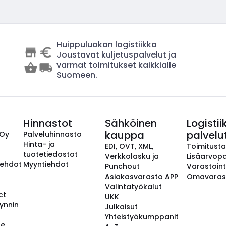
Huippuluokan logistiikka
Joustavat kuljetuspalvelut ja
varmat toimitukset kaikkialle
Suomeen.
Hinnastot
Sähköinen
Logistii
kauppa
palvelu
 Oy
Palveluhinnasto
Hinta- ja
EDI, OVT, XML,
Toimitust
tuotetiedostot
Verkkolasku ja
Lisäarvopa
aehdot
Myyntiehdot
Punchout
Varastoint
Asiakasvarasto APP
Omavaras
Valintatyökalut
ct
UKK
ynnin
Julkaisut
Yhteistyökumppanit
se