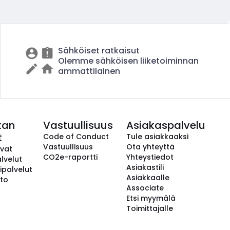
Sähköiset ratkaisut
Olemme sähköisen liiketoiminnan
ammattilainen
kan
Vastuullisuus
Asiakaspalvelu
t
Code of Conduct
Tule asiakkaaksi
Vastuullisuus
Ota yhteyttä
avat
CO2e-raportti
Yhteystiedot
lvelut
Asiakastili
ipalvelut
Asiakkaalle
to
Associate
Etsi myymälä
Toimittajalle