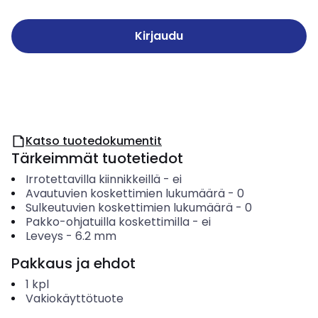
Kirjaudu
Katso tuotedokumentit
Tärkeimmät tuotetiedot
Irrotettavilla kiinnikkeillä
-
ei
Avautuvien koskettimien lukumäärä
-
0
Sulkeutuvien koskettimien lukumäärä
-
0
Pakko-ohjatuilla koskettimilla
-
ei
Leveys
-
6.2
mm
Pakkaus ja ehdot
1
kpl
Vakiokäyttötuote