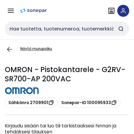
Siirry
Siirry
navigointiin
sisältöön
Haku
Näytä murupolku
OMRON - Pistokantarele - G2RV-
SR700-AP 200VAC
Kopioi
Kopioi
Sähkönro 2709901
Sonepar-ID 100095933
Kirjaudu sisään tai luo tili tarkistaaksesi hinnan ja
tehdäksesi tilauksen