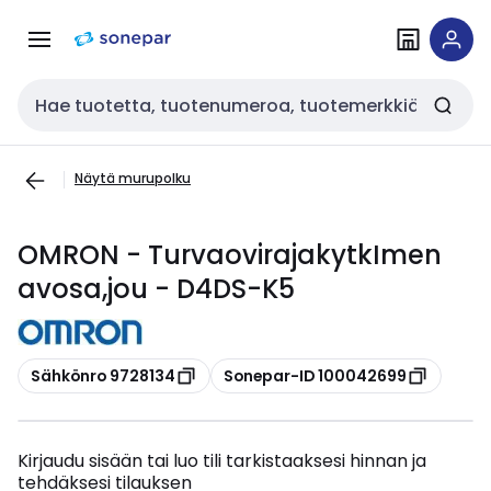
Siirry
Siirry
navigointiin
sisältöön
Haku
Näytä murupolku
OMRON - TurvaovirajakytkImen
avosa,jou - D4DS-K5
Kopioi
Kopioi
Sähkönro 9728134
Sonepar-ID 100042699
Kirjaudu sisään tai luo tili tarkistaaksesi hinnan ja
tehdäksesi tilauksen