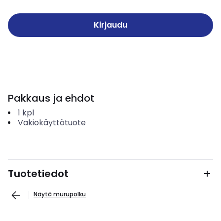
Kirjaudu
Pakkaus ja ehdot
1
kpl
Vakiokäyttötuote
Tuotetiedot
Näytä murupolku