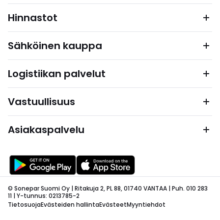
Hinnastot
Sähköinen kauppa
Logistiikan palvelut
Vastuullisuus
Asiakaspalvelu
© Sonepar Suomi Oy | Ritakuja 2, PL 88, 01740 VANTAA | Puh. 010 283
11 | Y-tunnus: 0213785-2
Tietosuoja
Evästeiden hallinta
Evästeet
Myyntiehdot