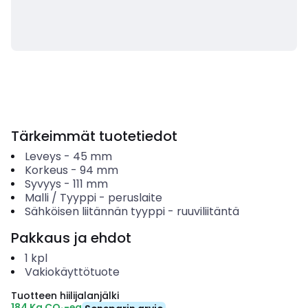
Tärkeimmät tuotetiedot
Leveys
-
45
mm
Korkeus
-
94
mm
Syvyys
-
111
mm
Malli / Tyyppi
-
peruslaite
Sähköisen liitännän tyyppi
-
ruuviliitäntä
Pakkaus ja ehdot
1
kpl
Vakiokäyttötuote
Tuotteen hiilijalanjälki
184 Kg CO₂-eq