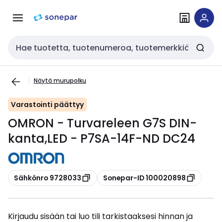
Siirry
Siirry
navigointiin
sisältöön
Haku
Näytä murupolku
Varastointi päättyy
OMRON - Turvareleen G7S DIN-
kanta,LED - P7SA-14F-ND DC24
Kopioi
Kopioi
Sähkönro 9728033
Sonepar-ID 100020898
Kirjaudu sisään tai luo tili tarkistaaksesi hinnan ja