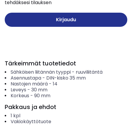
tehdäksesi tilauksen
Kirjaudu
Tärkeimmät tuotetiedot
Sähköisen liitännän tyyppi
-
ruuviliitäntä
Asennustapa
-
DIN-kisko 35 mm
Nastojen määrä
-
14
Leveys
-
30
mm
Korkeus
-
90
mm
Pakkaus ja ehdot
1
kpl
Vakiokäyttötuote