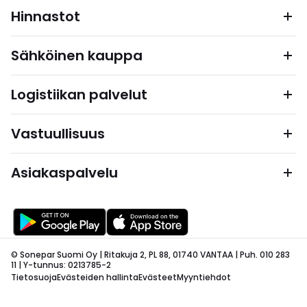
Hinnastot
Sähköinen kauppa
Logistiikan palvelut
Vastuullisuus
Asiakaspalvelu
© Sonepar Suomi Oy | Ritakuja 2, PL 88, 01740 VANTAA | Puh. 010 283
11 | Y-tunnus: 0213785-2
Tietosuoja
Evästeiden hallinta
Evästeet
Myyntiehdot