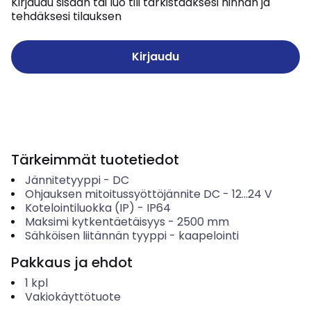
Kirjaudu sisään tai luo tili tarkistaaksesi hinnan ja
tehdäksesi tilauksen
Kirjaudu
Tärkeimmät tuotetiedot
Jännitetyyppi
-
DC
Ohjauksen mitoitussyöttöjännite DC
-
12...24
V
Kotelointiluokka (IP)
-
IP64
Maksimi kytkentäetäisyys
-
2500
mm
Sähköisen liitännän tyyppi
-
kaapelointi
Pakkaus ja ehdot
1
kpl
Vakiokäyttötuote