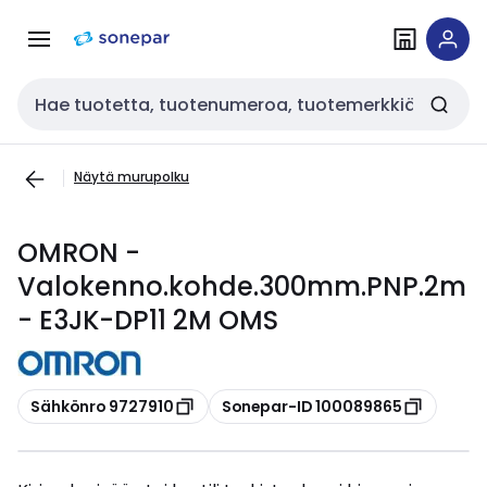
Siirry
Siirry
navigointiin
sisältöön
Haku
Näytä murupolku
OMRON -
Valokenno.kohde.300mm.PNP.2m
- E3JK-DP11 2M OMS
Kopioi
Kopioi
Sähkönro 9727910
Sonepar-ID 100089865