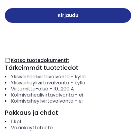
Kirjaudu
Katso tuotedokumentit
Tärkeimmät tuotetiedot
Yksivaihealivirtavalvonta
-
kyllä
Yksivaiheylivirtavalvonta
-
kyllä
Virtamitta-alue
-
10...200
A
Kolmivaihealivirtavalvonta
-
ei
Kolmivaiheylivirtavalvonta
-
ei
Pakkaus ja ehdot
1
kpl
Vakiokäyttötuote