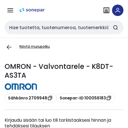
Siirry
Siirry
navigointiin
sisältöön
Haku
Näytä murupolku
OMRON - Valvontarele - K8DT-
AS3TA
Kopioi
Kopioi
Sähkönro 2709948
Sonepar-ID 100056183
Kirjaudu sisään tai luo tili tarkistaaksesi hinnan ja
tehdäksesi tilauksen