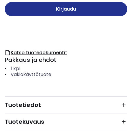
Kirjaudu
Katso tuotedokumentit
Pakkaus ja ehdot
1
kpl
Vakiokäyttötuote
Tuotetiedot
Tuotekuvaus