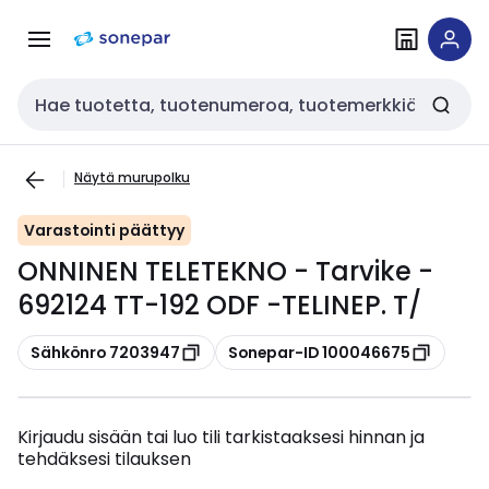
Siirry
Siirry
navigointiin
sisältöön
Haku
Näytä murupolku
Varastointi päättyy
ONNINEN TELETEKNO - Tarvike -
692124 TT-192 ODF -TELINEP. T/
Kopioi
Kopioi
Sähkönro 7203947
Sonepar-ID 100046675
Kirjaudu sisään tai luo tili tarkistaaksesi hinnan ja
tehdäksesi tilauksen