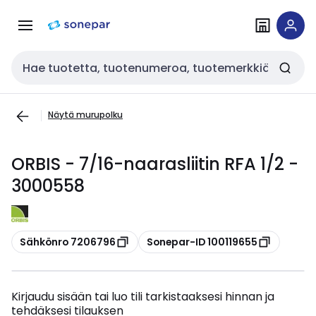
Siirry
Siirry
navigointiin
sisältöön
Haku
Näytä murupolku
ORBIS - 7/16-naarasliitin RFA 1/2 -
3000558
Kopioi
Kopioi
Sähkönro 7206796
Sonepar-ID 100119655
Kirjaudu sisään tai luo tili tarkistaaksesi hinnan ja
tehdäksesi tilauksen