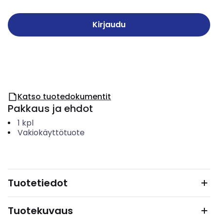
Kirjaudu
Katso tuotedokumentit
Pakkaus ja ehdot
1
kpl
Vakiokäyttötuote
Tuotetiedot
Tuotekuvaus