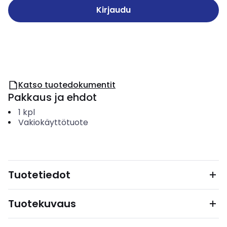
Kirjaudu
Katso tuotedokumentit
Pakkaus ja ehdot
1
kpl
Vakiokäyttötuote
Tuotetiedot
Tuotekuvaus