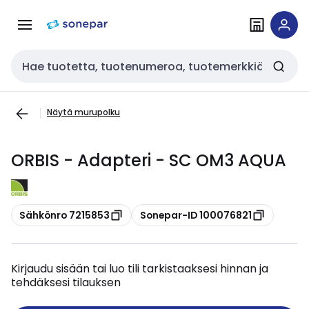
Siirry
Siirry
navigointiin
sisältöön
Haku
Näytä murupolku
ORBIS - Adapteri - SC OM3 AQUA
Kopioi
Kopioi
Sähkönro 7215853
Sonepar-ID 100076821
Kirjaudu sisään tai luo tili tarkistaaksesi hinnan ja
tehdäksesi tilauksen