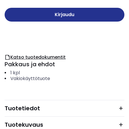
Kirjaudu
Katso tuotedokumentit
Pakkaus ja ehdot
1
kpl
Vakiokäyttötuote
Tuotetiedot
Tuotekuvaus