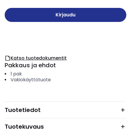
Kirjaudu
Katso tuotedokumentit
Pakkaus ja ehdot
1
pak
Vakiokäyttötuote
Tuotetiedot
Tuotekuvaus