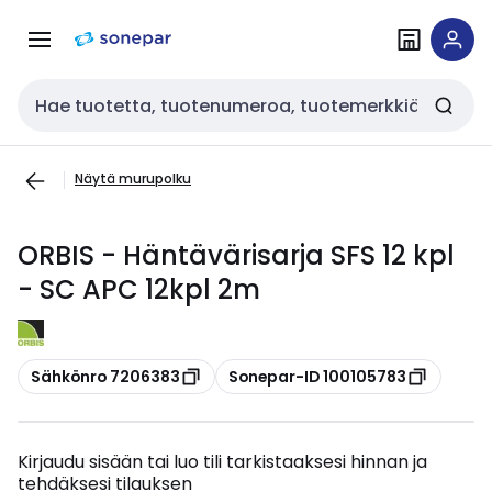
Siirry
Siirry
navigointiin
sisältöön
Haku
Näytä murupolku
ORBIS - Häntävärisarja SFS 12 kpl
- SC APC 12kpl 2m
Kopioi
Kopioi
Sähkönro 7206383
Sonepar-ID 100105783
Kirjaudu sisään tai luo tili tarkistaaksesi hinnan ja
tehdäksesi tilauksen