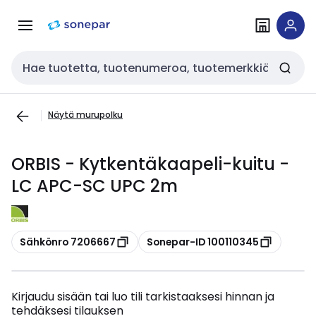
Siirry
Siirry
navigointiin
sisältöön
Haku
Näytä murupolku
ORBIS - Kytkentäkaapeli-kuitu -
LC APC-SC UPC 2m
Kopioi
Kopioi
Sähkönro 7206667
Sonepar-ID 100110345
Kirjaudu sisään tai luo tili tarkistaaksesi hinnan ja
tehdäksesi tilauksen