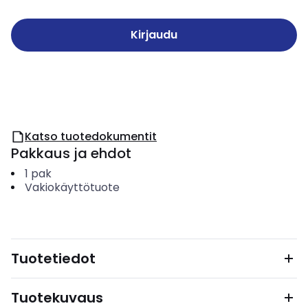
Kirjaudu
Katso tuotedokumentit
Pakkaus ja ehdot
1
pak
Vakiokäyttötuote
Tuotetiedot
Tuotekuvaus