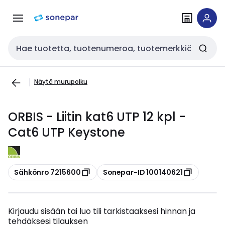
Siirry
Siirry
navigointiin
sisältöön
Haku
Näytä murupolku
ORBIS - Liitin kat6 UTP 12 kpl -
Cat6 UTP Keystone
Kopioi
Kopioi
Sähkönro 7215600
Sonepar-ID 100140621
Kirjaudu sisään tai luo tili tarkistaaksesi hinnan ja
tehdäksesi tilauksen