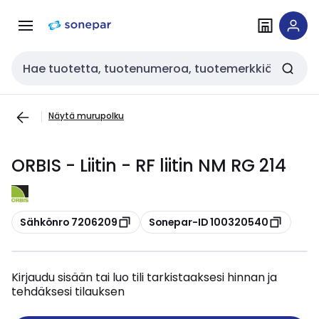
Siirry
Siirry
navigointiin
sisältöön
Haku
Näytä murupolku
ORBIS - Liitin - RF liitin NM RG 214
Kopioi
Kopioi
Sähkönro 7206209
Sonepar-ID 100320540
Kirjaudu sisään tai luo tili tarkistaaksesi hinnan ja
tehdäksesi tilauksen