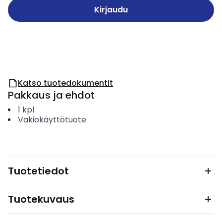
Kirjaudu
Katso tuotedokumentit
Pakkaus ja ehdot
1
kpl
Vakiokäyttötuote
Tuotetiedot
Tuotekuvaus