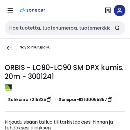
Siirry
Siirry
navigointiin
sisältöön
Haku
Näytä murupolku
ORBIS - LC90-LC90 SM DPX kumis.
20m - 3001241
Kopioi
Kopioi
Sähkönro 7215825
Sonepar-ID 100055857
Kirjaudu sisään tai luo tili tarkistaaksesi hinnan ja
tehdäksesi tilauksen