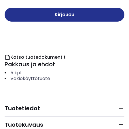
Kirjaudu
Katso tuotedokumentit
Pakkaus ja ehdot
5
kpl
Vakiokäyttötuote
Tuotetiedot
Tuotekuvaus