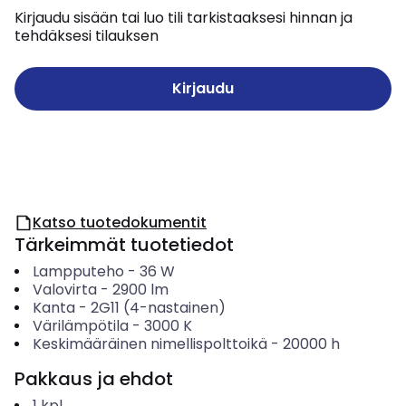
Kirjaudu sisään tai luo tili tarkistaaksesi hinnan ja
tehdäksesi tilauksen
Kirjaudu
Katso tuotedokumentit
Tärkeimmät tuotetiedot
Lampputeho
-
36
W
Valovirta
-
2900
lm
Kanta
-
2G11 (4-nastainen)
Värilämpötila
-
3000
K
Keskimääräinen nimellispolttoikä
-
20000
h
Pakkaus ja ehdot
1
kpl