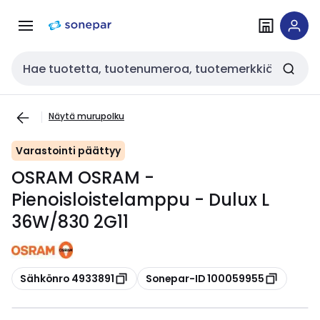
Siirry
Siirry
navigointiin
sisältöön
Haku
Näytä murupolku
Varastointi päättyy
OSRAM OSRAM -
Pienoisloistelamppu - Dulux L
36W/830 2G11
Kopioi
Kopioi
Sähkönro 4933891
Sonepar-ID 100059955