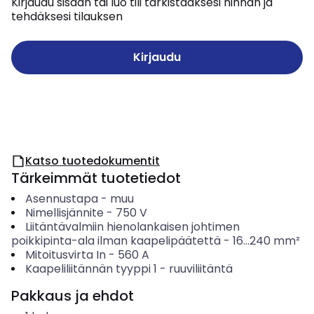
Kirjaudu sisään tai luo tili tarkistaaksesi hinnan ja
tehdäksesi tilauksen
Kirjaudu
Katso tuotedokumentit
Tärkeimmät tuotetiedot
Asennustapa
-
muu
Nimellisjännite
-
750
V
Liitäntävalmiin hienolankaisen johtimen
poikkipinta-ala ilman kaapelipäätettä
-
16...240
mm²
Mitoitusvirta In
-
560
A
Kaapeliliitännän tyyppi 1
-
ruuviliitäntä
Pakkaus ja ehdot