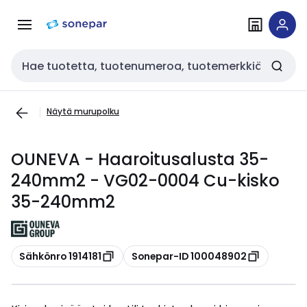
Siirry
Siirry
navigointiin
sisältöön
Haku
Näytä murupolku
OUNEVA - Haaroitusalusta 35-
240mm2 - VG02-0004 Cu-kisko
35-240mm2
Kopioi
Kopioi
Sähkönro 1914181
Sonepar-ID 100048902